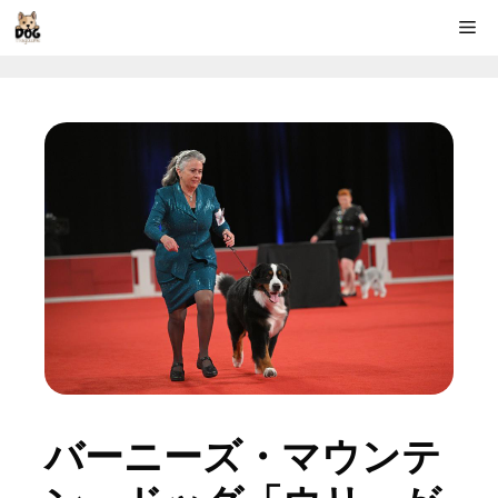
コ
Me
ン
テ
ン
ツ
へ
ス
キ
ッ
プ
バーニーズ・マウンテ