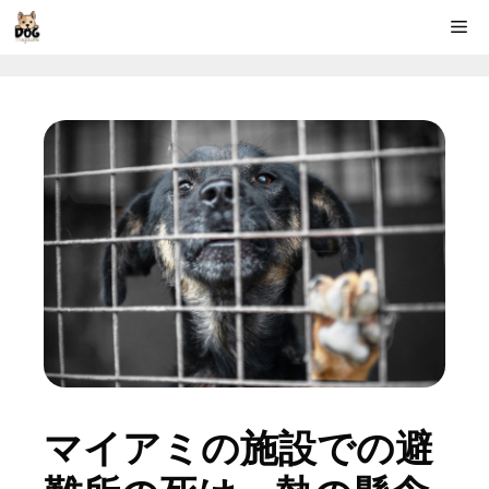
コ
Me
ン
テ
ン
ツ
へ
ス
キ
ッ
プ
マイアミの施設での避