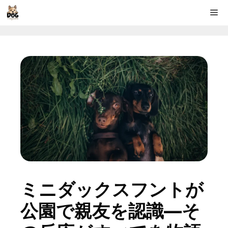
コ
Me
ン
テ
ン
ツ
へ
ス
キ
ッ
プ
ミニダックスフントが
公園で親友を認識—そ