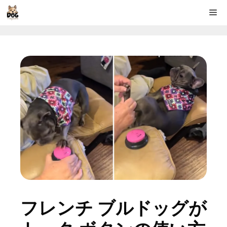
コ
Me
ン
テ
ン
ツ
へ
ス
キ
ッ
プ
フレンチ ブルドッグが