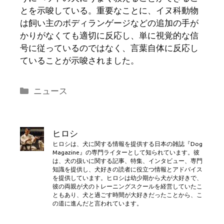
とを示唆している。重要なことに、イヌ科動物
は飼い主のボディランゲージなどの追加の手が
かりがなくても適切に反応し、単に視覚的な信
号に従っているのではなく、言葉自体に反応し
ていることが示唆されました。
カ
ニュース
テ
ゴ
リ
ヒロシ
ー
ヒロシは、犬に関する情報を提供する日本の雑誌『Dog
Magazine』の専門ライターとして知られています。彼
は、犬の扱いに関する記事、特集、インタビュー、専門
知識を提供し、犬好きの読者に役立つ情報とアドバイス
を提供しています。ヒロシは幼少期から犬が大好きで、
彼の両親が犬のトレーニングスクールを経営していたこ
ともあり、犬と過ごす時間が大好きだったことから、こ
の道に進んだと言われています。